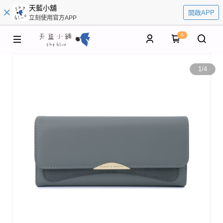
天藍小舖
開啟APP
立刻使用官方APP
0
1
/
4