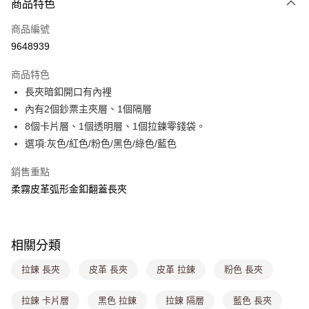
商品特色
信用卡一次付款
商品編號
超商取貨付款
9648939
LINE Pay
商品特色
Apple Pay
長夾暗釦開口有內裡
內有2個鈔票主夾層、1個隔層
街口支付
8個卡片層、1個透明層、1個拉鍊零錢袋。
悠遊付
選項:灰色/紅色/粉色/黑色/綠色/藍色
Google Pay
銷售重點
柔霧皮革弧形金釦翻蓋長夾
大哥付你分期
相關說明
【大哥付你分期使用說明】
ATM付款
1.本服務由台灣大哥大提供，台灣大哥大用戶可立即使用無須另外申請。
相關分類
2.付款方式選擇「大哥付你分期」，訂單成立後會自動跳轉到大哥付的交易
流程，驗證手機門號後，選擇欲分期的期數、繳款截止日，確認付款後即完
運送方式
拉鍊 長夾
皮革 長夾
皮革 拉鍊
粉色 長夾
成交易。
3.實際核准額度、可分期數及費用金額請依後續交易確認頁面所載為準。
全家取貨付款
4.訂單成立30分鐘內，如未前往確認交易或遇審核未通過，訂單將自動取
拉鍊 卡片層
黑色 拉鍊
拉鍊 隔層
藍色 長夾
每筆NT$80，滿NT$1,000(含以上)免運費