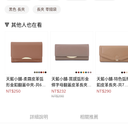
消。如遇「轉專審核」未通過狀況，表示未達大哥付你分期系統評分，恕無
法說明評估內容。
黑色 長夾
長夾 零錢袋
付款後全家取貨
【繳款方式說明】
1.分期款項不併入電信帳單，「大哥付你分期」於每月結算日後寄送繳費提
每筆NT$80，滿NT$1,000(含以上)免運費
醒簡訊。
🔻 其他人也在看
2.透過簡訊連結打開帳單後，可選擇「超商條碼／台灣大直營門市／銀行轉
萊爾富取貨付款
帳／街口支付／iPASS MONEY」等通路繳費。
每筆NT$8,888，滿NT$8,888(含以上)免運費
【注意事項】
付款後萊爾富取貨
1.本服務係由「台灣大哥大股份有限公司」（以下簡稱本公司）所提供，讓
用戶於交易時，得透過本服務購買商品或服務，並由商店將買賣／分期付款
每筆NT$8,888，滿NT$8,888(含以上)免運費
買賣價金債權讓與本公司後，依約使用本公司帳單繳交帳款。
2.基於同意付款使用「大哥付你分期」之契約關係目的，商店將以您的個人
7-11取貨付款
資料（包含姓名、電話或地址）提供予台灣大哥大進項蒐集、處理及利用，
由本公司與您本人進行分期帳單所需資料之確認、核對及更正。
每筆NT$80，滿NT$1,000(含以上)免運費
3.完整用戶服務條款，請詳閱以下連結：
https://oppay.tw/userRule
天藍小舖-柔霧皮革弧
天藍小舖-質感弧形金
天藍小舖-特色弧
付款後7-11取貨
形金釦翻蓋中夾-共6
條字母翻蓋皮革長夾-
釦皮革長夾-共7
色-$250【A08081735
共7
色-$290【A0808
NT$250
NT$232
NT$290
每筆NT$80，滿NT$1,000(含以上)免運費
NT$290
】
色-$290【A08081704
】
宅配
】
每筆NT$100，滿NT$1,000(含以上)免運費
詳細說明
相關推薦
付款後門市自取
免運費