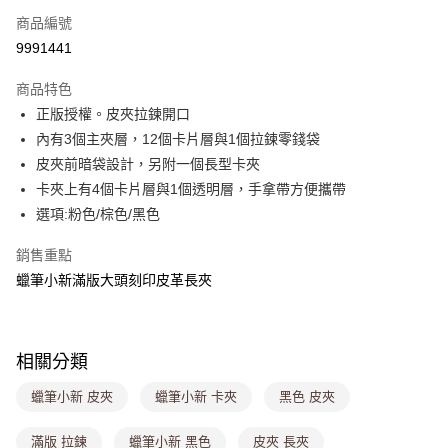
商品編號
超商取貨付款
9991441
LINE Pay
商品特色
Apple Pay
正版授權。皮夾拉鍊開口
內有3個主夾層，12個卡片層與1個拉鍊零錢袋
街口支付
皮夾前暗袋設計，另附一個長型卡夾
悠遊付
卡夾上有4個卡片層與1個透明層，手拿帶方便攜帶
選項:粉色/棕色/黑色
Google Pay
銷售重點
大哥付你分期
蠟筆小新滿版大頭刻印皮革長夾
相關說明
【大哥付你分期使用說明】
ATM付款
1.本服務由台灣大哥大提供，台灣大哥大用戶可立即使用無須另外申請。
2.付款方式選擇「大哥付你分期」，訂單成立後會自動跳轉到大哥付的交易
流程，驗證手機門號後，選擇欲分期的期數、繳款截止日，確認付款後即完
相關分類
運送方式
成交易。
3.實際核准額度、可分期數及費用金額請依後續交易確認頁面所載為準。
蠟筆小新 皮夾
蠟筆小新 卡夾
黑色 皮夾
全家取貨付款
4.訂單成立30分鐘內，如未前往確認交易或遇審核未通過，訂單將自動取
每筆NT$80，滿NT$1,000(含以上)免運費
消。如遇「轉專審核」未通過狀況，表示未達大哥付你分期系統評分，恕無
滿版 拉鍊
蠟筆小新 黑色
皮夾 長夾