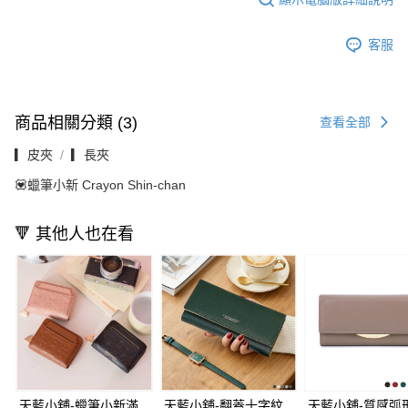
客服
商品相關分類 (3)
查看全部
▎皮夾
▎長夾
💟蠟筆小新 Crayon Shin-chan
🔻 其他人也在看
天藍小舖-蠟筆小新滿
天藍小舖-翻蓋十字紋
天藍小舖-質感弧