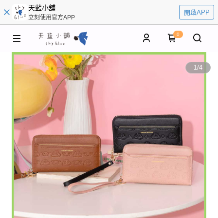
天藍小舖
開啟APP
立刻使用官方APP
0
1
/
4