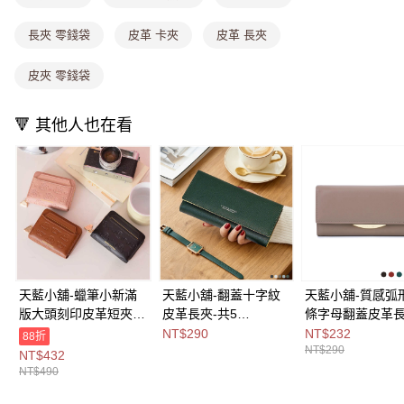
法說明評估內容。
付款後全家取貨
【繳款方式說明】
1.分期款項不併入電信帳單，「大哥付你分期」於每月結算日後寄送繳費提
長夾 零錢袋
皮革 卡夾
皮革 長夾
每筆NT$80，滿NT$1,000(含以上)免運費
醒簡訊。
2.透過簡訊連結打開帳單後，可選擇「超商條碼／台灣大直營門市／銀行轉
萊爾富取貨付款
皮夾 零錢袋
帳／街口支付／iPASS MONEY」等通路繳費。
每筆NT$8,888，滿NT$8,888(含以上)免運費
【注意事項】
🔻 其他人也在看
付款後萊爾富取貨
1.本服務係由「台灣大哥大股份有限公司」（以下簡稱本公司）所提供，讓
用戶於交易時，得透過本服務購買商品或服務，並由商店將買賣／分期付款
每筆NT$8,888，滿NT$8,888(含以上)免運費
買賣價金債權讓與本公司後，依約使用本公司帳單繳交帳款。
2.基於同意付款使用「大哥付你分期」之契約關係目的，商店將以您的個人
7-11取貨付款
資料（包含姓名、電話或地址）提供予台灣大哥大進項蒐集、處理及利用，
由本公司與您本人進行分期帳單所需資料之確認、核對及更正。
每筆NT$80，滿NT$1,000(含以上)免運費
3.完整用戶服務條款，請詳閱以下連結：
https://oppay.tw/userRule
付款後7-11取貨
每筆NT$80，滿NT$1,000(含以上)免運費
天藍小舖-蠟筆小新滿
天藍小舖-翻蓋十字紋
天藍小舖-質感弧
宅配
版大頭刻印皮革短夾-
皮革長夾-共5
條字母翻蓋皮革長
每筆NT$100，滿NT$1,000(含以上)免運費
共3
色-$290【A08081940
共7
NT$290
NT$232
88折
NT$290
色-$490【A08081765
】
色-$290【A0808
NT$432
付款後門市自取
】
】
NT$490
免運費